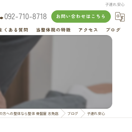
子連れ安心
092-710-8718
お問い合わせはこちら
よくある質問
当整体院の特徴
アクセス
ブログ
肩こり
腰痛
産後
交通事故
フェイシャル
の方への整体なら整体 骨盤屋 志免店
ブログ
子連れ安心