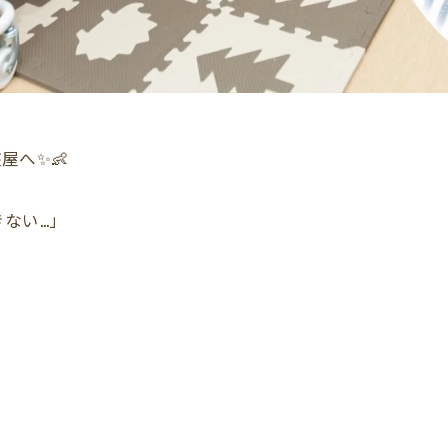
屋へ✨👶
ない…」